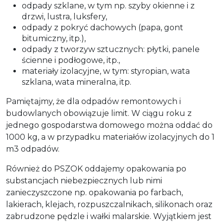
odpady szklane, w tym np. szyby okienne i z
drzwi, lustra, luksfery,
odpady z pokryć dachowych (papa, gont
bitumiczny, itp.),
odpady z tworzyw sztucznych: płytki, panele
ścienne i podłogowe, itp.,
materiały izolacyjne, w tym: styropian, wata
szklana, wata mineralna, itp.
Pamiętajmy, że dla odpadów remontowych i
budowlanych obowiązuje limit. W ciągu roku z
jednego gospodarstwa domowego można oddać do
1000 kg, a w przypadku materiałów izolacyjnych do 1
m3 odpadów.
Również do PSZOK oddajemy opakowania po
substancjach niebezpiecznych lub nimi
zanieczyszczone np. opakowania po farbach,
lakierach, klejach, rozpuszczalnikach, silikonach oraz
zabrudzone pędzle i wałki malarskie. Wyjątkiem jest