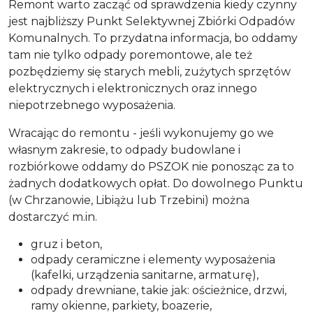
Remont warto zacząć od sprawdzenia kiedy czynny
jest najbliższy Punkt Selektywnej Zbiórki Odpadów
Komunalnych. To przydatna informacja, bo oddamy
tam nie tylko odpady poremontowe, ale też
pozbędziemy się starych mebli, zużytych sprzętów
elektrycznych i elektronicznych oraz innego
niepotrzebnego wyposażenia.
Wracając do remontu - jeśli wykonujemy go we
własnym zakresie, to odpady budowlane i
rozbiórkowe oddamy do PSZOK nie ponosząc za to
żadnych dodatkowych opłat. Do dowolnego Punktu
(w Chrzanowie, Libiążu lub Trzebini) można
dostarczyć m.in.
gruz i beton,
odpady ceramiczne i elementy wyposażenia
(kafelki, urządzenia sanitarne, armaturę),
odpady drewniane, takie jak: ościeżnice, drzwi,
ramy okienne, parkiety, boazerie,