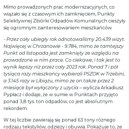
Mimo prowadzonych prac modernizacyjnych, co
wiązało się z czasowym ich zamknięciem, Punkty
Selektywnej Zbiórki Odpadów Komunalnych cieszyły
się ogromnym zainteresowaniem mieszkańców.
- Przez cały ubiegły rok odnotowaliśmy 20.439 wizyt.
Najwięcej w Chrzanowie - 9.784, mimo że tamtejszy
Punkt od listopada jest zamknięty ze względu na
prowadzone w nim prace. Co ciekawe, i tak jest to
wynik lepszy niż przez cały 2023 rok. Ponad 7 i pół
tysiąca razy mieszkańcy wybierali PSZOK w Trzebini,
a 3.145 razy w Libiążu, mimo że on także przez 2
miesiące był wyłączony z użycia
– wylicza Arkadiusz
Pypłacz i dodaje, że w sumie w Punktach przyjęto
ponad 3,8 tys. ton odpadów, co jest absolutnym
rekordem.
W tej liczbie zawierają się ponad 63 tony różnego
rodzaju tekstyliów, odzieży i obuwia. Pokazuje to, że