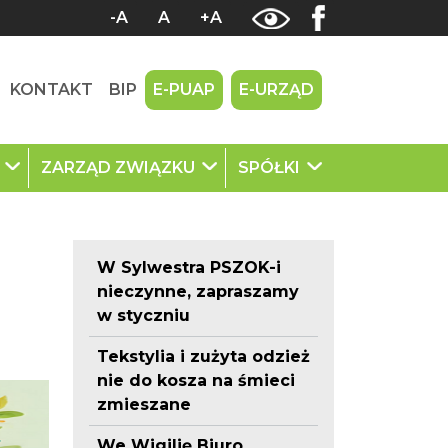
-A
A
+A
KONTAKT
BIP
E-PUAP
E-URZĄD
U
ZARZĄD ZWIĄZKU
SPÓŁKI
W Sylwestra PSZOK-i
nieczynne, zapraszamy
w styczniu
Tekstylia i zużyta odzież
nie do kosza na śmieci
zmieszane
We Wigilię Biuro