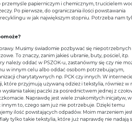
 po przemyśle papierniczym i chemicznym, trucicielem wod
czy. Po pierwsze, do ograniczania ilości powstawania
 recyklingu w jak największym stopniu. Potrzeba nam ty
 pomoże?
 sprawy. Musimy świadomie pozbywać się niepotrzebnyc
zowe. To znaczy, zanim jakieś ubranie, buty, pościel, itp.
ry należy oddać w PSZOK-u, zastanówmy się czy nie mo
mu w innym celu albo oddać osobom potrzebującym,
izacji charytatywnych np. PCK czy innych. W interneci
i, które przyjmują używaną odzież i tekstylia, również w 
 wysłania takiej paczki za pośrednictwem jednej z czoł
czkomacie. Naprawdę jest wiele znakomitych inicjatyw, w
c innym to, czego sam już nie potrzebuje. Dzięki temu
ujemy ilość powstających odpadów. Moim marzeniem jest
y tylko takie tekstylia, które już naprawdę nie nadają s