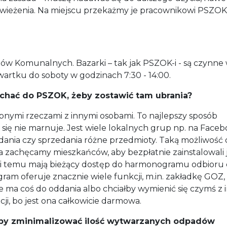
eżenia. Na miejscu przekażmy je pracownikowi PSZOK 
w Komunalnych. Bazarki – tak jak PSZOK-i - są czynne
zwartku do soboty w godzinach 7:30 - 14:00.
echać do PSZOK, żeby zostawić tam ubrania?
zebnymi rzeczami z innymi osobami. To najlepszy sposób
ic się nie marnuje. Jest wiele lokalnych grup np. na Face
ddania czy sprzedania różne przedmioty. Taką możliwość 
zachęcamy mieszkańców, aby bezpłatnie zainstalowali 
ęki temu mają bieżący dostęp do harmonogramu odbioru 
m oferuje znacznie wiele funkcji, m.in. zakładkę GOZ,
e ma coś do oddania albo chciałby wymienić się czymś z 
cji, bo jest ona całkowicie darmowa.
 aby zminimalizować ilość wytwarzanych odpadów