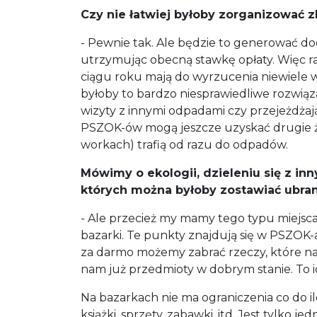
Czy nie łatwiej byłoby zorganizować
- Pewnie tak. Ale będzie to generować do
utrzymując obecną stawkę opłaty. Więc rac
ciągu roku mają do wyrzucenia niewiele w
byłoby to bardzo niesprawiedliwe rozwiąza
wizyty z innymi odpadami czy przejeżdżają
PSZOK-ów mogą jeszcze uzyskać drugie ż
workach) trafią od razu do odpadów.
Mówimy o ekologii, dzieleniu się z in
których można byłoby zostawiać ubran
- Ale przecież my mamy tego typu miejsca 
bazarki. Te punkty znajdują się w PSZOK-ac
za darmo możemy zabrać rzeczy, które na
nam już przedmioty w dobrym stanie. To i
Na bazarkach nie ma ograniczenia co do i
książki, sprzęty, zabawki, itd. Jest tylko 