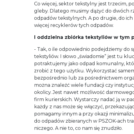
Co więcej, sektor tekstylny jest trzecim,
gleby. Dlatego musimy dążyć do dwóch rze
odpadów tekstylnych. A po drugie, do ich
więcej recyklerów tych odpadów.
I oddzielna zbiórka tekstyliów w tym
- Tak, o ile odpowiednio podejdziemy do
tekstyliów. I słowo „świadomie” jest tu kluc
potraktujemy jako odpad komunalny, któ
zrobić z tego użytku. Wykorzystać same
bezpośrednio lub za pośrednictwem organ
można znaleźć wiele fundacji czy instytucj
okolicy. Jest nawet możliwość darmowego
firm kurierskich. Wystarczy nadać ją w pa
każdy z nas może się włączyć, przekazują
pomagamy innym a przy okazji minimaliz
do odpadów zbieranych w PSZOK-ach trafiał
niczego. A nie to, co nam się znudziło.