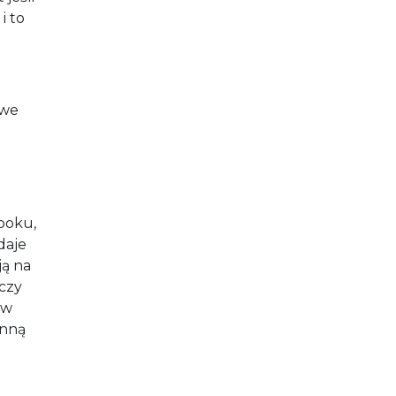
i to
 we
booku,
daje
ją na
czy
 w
inną