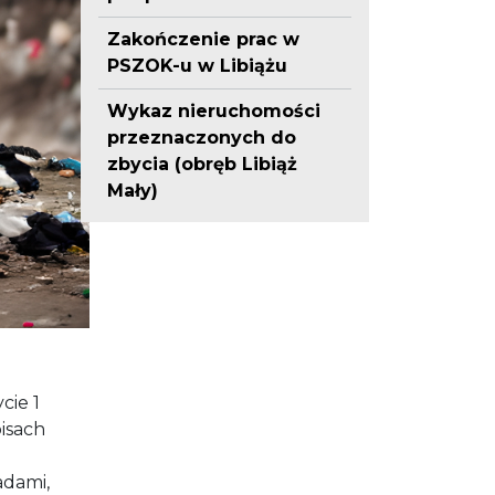
Zakończenie prac w
PSZOK-u w Libiążu
Wykaz nieruchomości
przeznaczonych do
zbycia (obręb Libiąż
Mały)
cie 1
pisach
adami,