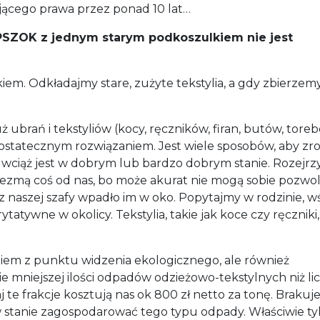
ującego prawa przez ponad 10 lat…
 PSZOK z jednym starym podkoszulkiem nie jest
iem. Odkładajmy stare, zużyte tekstylia, a gdy zbierzem
brań i tekstyliów (kocy, ręczników, firan, butów, toreb
ostatecznym rozwiązaniem. Jest wiele sposobów, aby zro
 wciąż jest w dobrym lub bardzo dobrym stanie. Rozejrz
 wezmą coś od nas, bo może akurat nie mogą sobie pozwol
 naszej szafy wpadło im w oko. Popytajmy w rodzinie, w
tatywne w okolicy. Tekstylia, takie jak koce czy ręczniki,
iem z punktu widzenia ekologicznego, ale również
mniejszej ilości odpadów odzieżowo-tekstylnych niż li
 te frakcje kosztują nas ok 800 zł netto za tonę. Brakuj
w stanie zagospodarować tego typu odpady. Właściwie ty