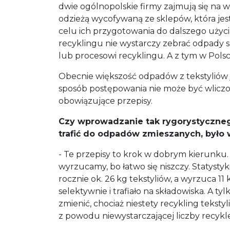
dwie ogólnopolskie firmy zajmują się na w
odzieżą wycofywaną ze sklepów, która je
celu ich przygotowania do dalszego użyc
recyklingu nie wystarczy zebrać odpady 
lub procesowi recyklingu. A z tym w Pols
Obecnie większość odpadów z tekstyliów je
sposób postępowania nie może być wliczo
obowiązujące przepisy.
Czy wprowadzanie tak rygorystycznego
trafić do odpadów zmieszanych, było 
- Te przepisy to krok w dobrym kierunku.
wyrzucamy, bo łatwo się niszczy. Statyst
rocznie ok. 26 kg tekstyliów, a wyrzuca 1
selektywnie i trafiało na składowiska. A t
zmienić, chociaż niestety recykling teks
z powodu niewystarczającej liczby recykl