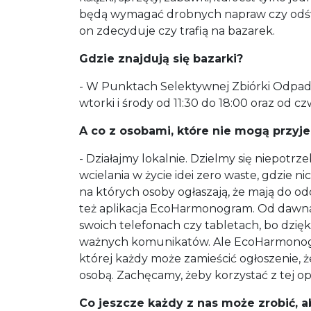
będą wymagać drobnych napraw czy odświ
on zdecyduje czy trafią na bazarek.
Gdzie znajdują się bazarki?
- W Punktach Selektywnej Zbiórki Odpadó
wtorki i środy od 11:30 do 18:00 oraz od c
A co z osobami, które nie mogą przyj
- Działajmy lokalnie. Dzielmy się niepotr
wcielania w życie idei zero waste, gdzie n
na których osoby ogłaszają, że mają do o
też aplikacja EcoHarmonogram. Od dawna 
swoich telefonach czy tabletach, bo dzi
ważnych komunikatów. Ale
EcoHarmonogra
której każdy może zamieścić ogłoszenie, ż
osobą. Zachęcamy, żeby korzystać z tej op
Co jeszcze każdy z nas może zrobić,