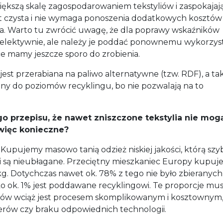
iększą skalę zagospodarowaniem tekstyliów i zaspokajają
st czysta i nie wymaga ponoszenia dodatkowych kosztów
ia. Warto tu zwrócić uwagę, że dla poprawy wskaźników
selektywnie, ale należy je poddać ponownemu wykorzys
ce mamy jeszcze sporo do zrobienia.
st przerabiana na paliwo alternatywne (tzw. RDF), a tak
ny do poziomów recyklingu, bo nie pozwalają na to
 przepisu, że nawet zniszczone tekstylia nie mog
więc konieczne?
 Kupujemy masowo tanią odzież niskiej jakości, którą sz
yki są nieubłagane. Przeciętny mieszkaniec Europy kupuj
1 kg. Dotychczas nawet ok. 78% z tego nie było zbieranych
ylko ok. 1% jest poddawane recyklingowi. Te proporcje mus
tyliów wciąż jest procesem skomplikowanym i kosztownym,
erów czy braku odpowiednich technologii.