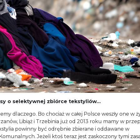
y o selektywnej zbiórce tekstyliów…
iemy dlaczego. Bo chociaż w całej Polsce weszły one w ży
rzanów, Libiąż i Trzebinia już od 2013 roku mamy w prze
ekstylia powinny być odrębnie zbierane i oddawane w
munalnych. Jeżeli ktoś teraz jest zaskoczony tymi zas