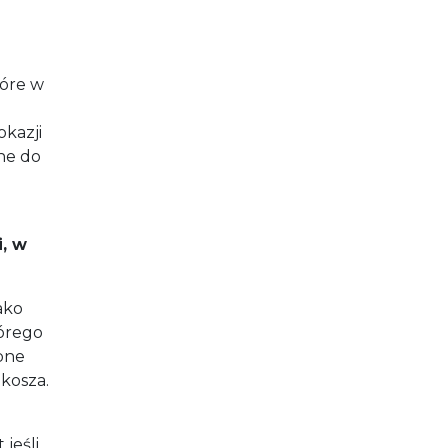
tóre w
okazji
one do
i, w
ako
tórego
bne
kosza.
 jeśli