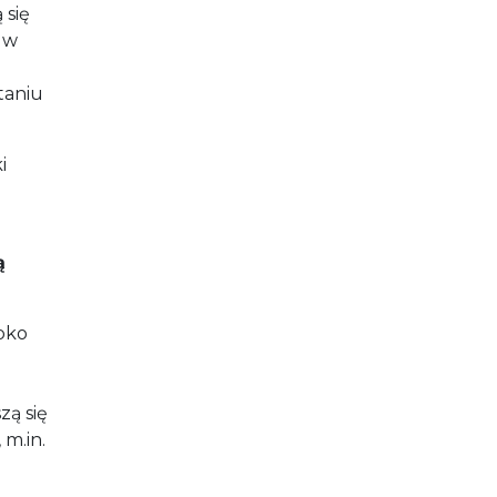
 się
 w
taniu
i
ą
ybko
e
zą się
 m.in.