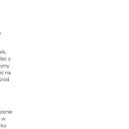
y
ek,
bić z
yjmy
ić na
śród
czenie
e w
lko