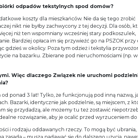
 zbiórki odpadów tekstylnych spod domów?
datkowe koszty dla mieszkańców. Nie da się tego zrobić
zej nikt nie byłby zachwycony z tej decyzji. Dla osób, k
ięcej niż ten wspomniany wcześniej stary podkoszulek,
nie. Bardziej opłaca im się przywieźć go na PSZOK przy 
c gdzieś w okolicy. Poza tym odzież i tekstylia przywoż
ycie na bazarku. Zbierane pod nieruchomościami (np. w
nymi. Więc dlaczego Związek nie uruchomi podzieln
ia?
od ponad 3 lat! Tylko, że funkcjonują pod inną nazwą, j
h. Bazarki, identycznie jak podzielnie, są miejscem, z k
m się przydadzą, ale możemy tu też zostawić niepotrze
dealne rozwiązanie, aby je ocalić przed wyrzuceniem do 
lości i rodzaju oddawanych rzeczy. To mogą być ubrania,
jedna zasada – muszą nadawać się do dalszego użycia, nawet