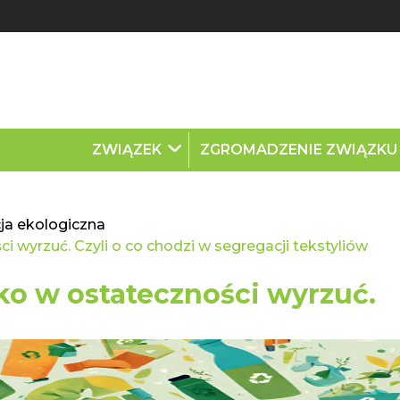
ZWIĄZEK
ZGROMADZENIE ZWIĄZK
ja ekologiczna
ci wyrzuć. Czyli o co chodzi w segregacji tekstyliów
lko w ostateczności wyrzuć.