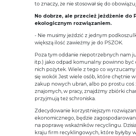
to znaczy, że nie stosował się do obowiąz
No dobrze, ale przecież jeżdżenie do
ekologicznym rozwiązaniem.
- Nie musimy jeździć z jednym podkoszulk
większą ilość zawieźmy je do PSZOK.
Poza tym oddanie niepotrzebnych nam już u
itp.) jako odpad komunalny powinno być 
nich pożytek. Wiele z tego co wyrzucamy
się wokół. Jest wiele osób, które chętnie
zakup nowych ubrań, albo po prostu coś z
znajomych, w pracy, znajdźmy zbiórki chary
przyjmują też schroniska.
Zdecydowanie korzystniejszym rozwiązan
ekonomicznego, będzie zagospodarowanie 
na poprawę wskaźników recyclingu. Dzisiaj
kraju firm recyklingowych, które byłyby 