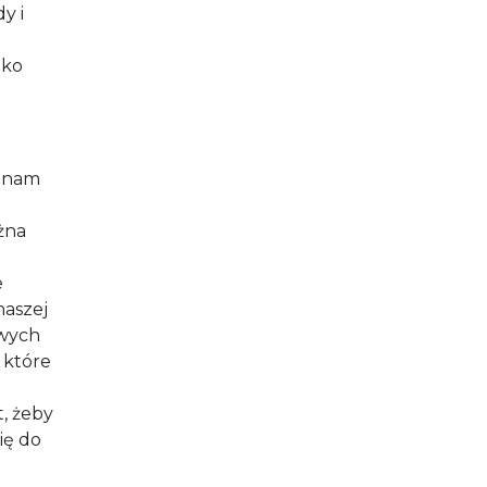
y i
lko
h nam
żna
e
naszej
owych
 które
, żeby
ię do