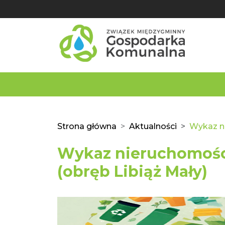
Strona główna
Aktualności
Wykaz ni
Wykaz nieruchomośc
(obręb Libiąż Mały)