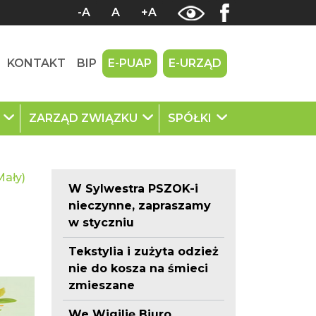
-A
A
+A
KONTAKT
BIP
E-PUAP
E-URZĄD
U
ZARZĄD ZWIĄZKU
SPÓŁKI
Mały)
W Sylwestra PSZOK-i
nieczynne, zapraszamy
w styczniu
Tekstylia i zużyta odzież
nie do kosza na śmieci
zmieszane
We Wigilię Biuro