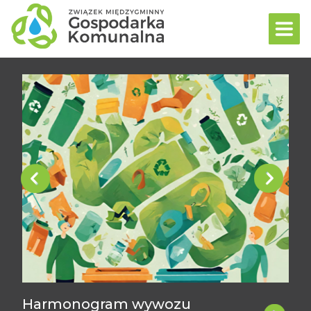
Poprzedni
Następ
Harmonogram wywozu