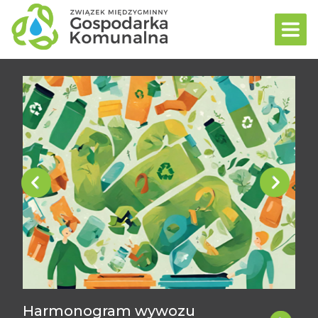
Poprzedni
Następ
Harmonogram wywozu