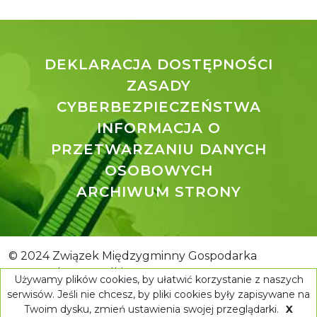
DEKLARACJA DOSTĘPNOŚCI
ZASADY
CYBERBEZPIECZEŃSTWA
INFORMACJA O
PRZETWARZANIU DANYCH
OSOBOWYCH
ARCHIWUM STRONY
© 2024 Związek Międzygminny Gospodarka
Komunalna. Wszelkie prawa zastrzeżone.
Używamy plików cookies, by ułatwić korzystanie z naszych
serwisów. Jeśli nie chcesz, by pliki cookies były zapisywane na
Wykonanie:
ESC SA
-
Aplikacje i strony internetowe
Twoim dysku, zmień ustawienia swojej przeglądarki.
X