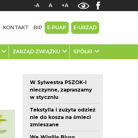
-A
A
+A
KONTAKT
BIP
E-PUAP
E-URZĄD
U
ZARZĄD ZWIĄZKU
SPÓŁKI
W Sylwestra PSZOK-i
nieczynne, zapraszamy
w styczniu
Tekstylia i zużyta odzież
nie do kosza na śmieci
zmieszane
We Wigilię Biuro