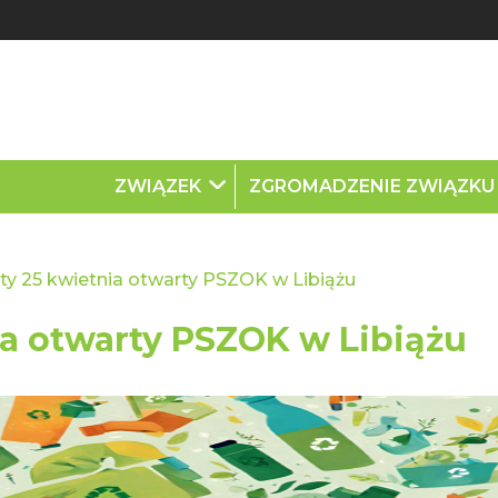
ZWIĄZEK
ZGROMADZENIE ZWIĄZK
y 25 kwietnia otwarty PSZOK w Libiążu
ia otwarty PSZOK w Libiążu