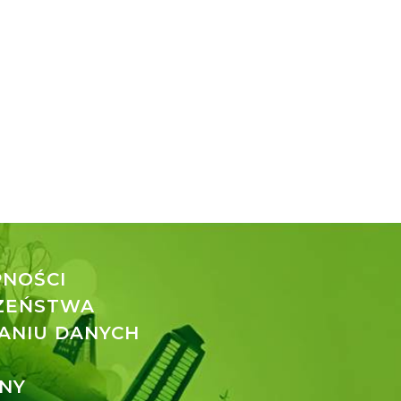
PNOŚCI
CZEŃSTWA
ANIU DANYCH
NY